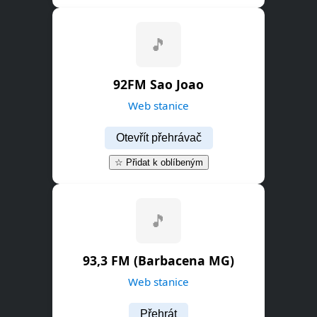
🎵
92FM Sao Joao
Web stanice
Otevřít přehrávač
☆ Přidat k oblíbeným
🎵
93,3 FM (Barbacena MG)
Web stanice
Přehrát