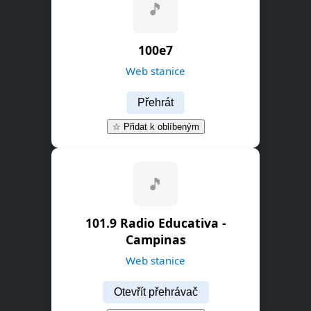
100e7
Web stanice
Přehrát
☆ Přidat k oblíbeným
🎵
101.9 Radio Educativa -
Campinas
Web stanice
Otevřít přehrávač