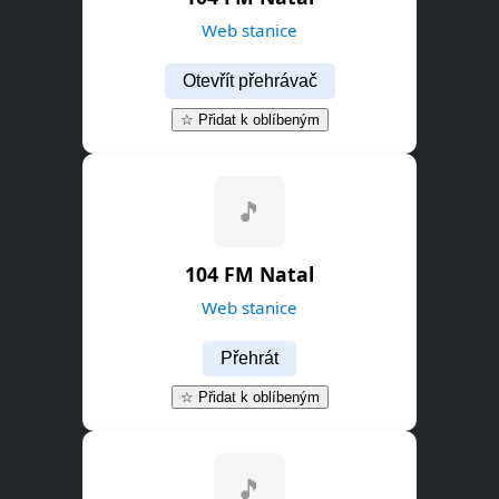
Web stanice
Otevřít přehrávač
☆ Přidat k oblíbeným
🎵
104 FM Natal
Web stanice
Přehrát
☆ Přidat k oblíbeným
🎵