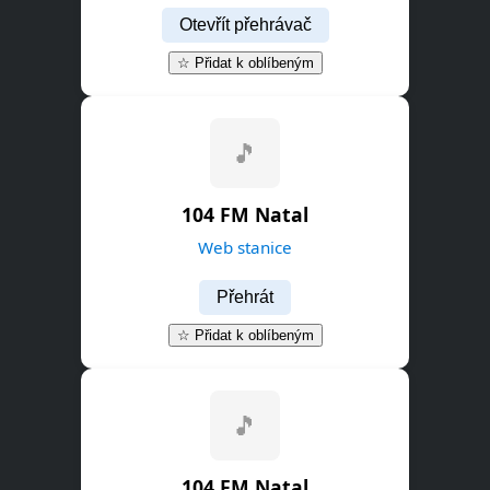
Otevřít přehrávač
☆ Přidat k oblíbeným
🎵
104 FM Natal
Web stanice
Přehrát
☆ Přidat k oblíbeným
🎵
104 FM Natal